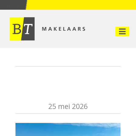
nl
en
Aalsmeerderweg
604 – 610
25 mei 2026