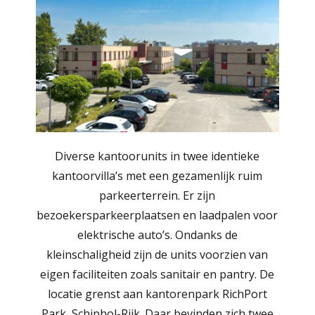
Log in
Don't have an account?
Create
your account,
it takes less than a
minute.
Diverse kantoorunits in twee identieke
Gebruikersnaam
kantoorvilla’s met een gezamenlijk ruim
parkeerterrein. Er zijn
bezoekersparkeerplaatsen en laadpalen voor
Wachtwoord
elektrische auto’s. Ondanks de
kleinschaligheid zijn de units voorzien van
eigen faciliteiten zoals sanitair en pantry. De
locatie grenst aan kantorenpark RichPort
Lost your password?
Park, Schiphol-Rijk. Daar bevinden zich twee