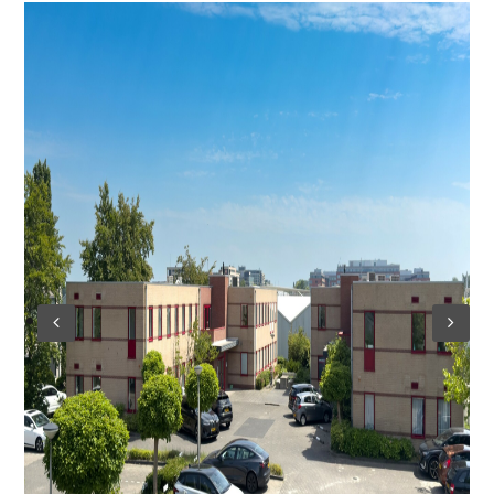
Log in
Don't have an account?
Create
your account,
it takes less than a
minute.
Gebruikersnaam
Wachtwoord
Lost your password?