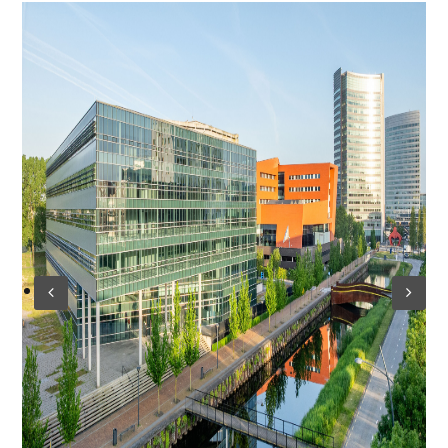
Log in
Don't have an account?
Create
your account,
it takes less than a
minute.
Gebruikersnaam
Wachtwoord
Lost your password?