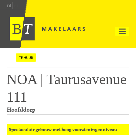
nl
en
TE HUUR
NOA | Taurusavenue
111
Hoofddorp
Spectaculair gebouw met hoog voorzieningenniveau