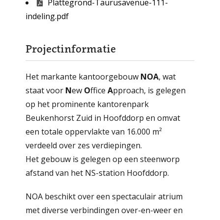
Plattegrond-Taurusavenue-111-
indeling.pdf
Projectinformatie
Het markante kantoorgebouw
NOA
, wat
staat voor
N
ew
O
ffice
A
pproach, is gelegen
op het prominente kantorenpark
Beukenhorst Zuid in Hoofddorp en omvat
een totale oppervlakte van 16.000 m²
verdeeld over zes verdiepingen.
Het gebouw is gelegen op een steenworp
afstand van het NS-station Hoofddorp.
NOA beschikt over een spectaculair atrium
met diverse verbindingen over-en-weer en