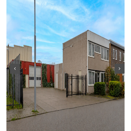
Log in
Don't have an account?
Create
your account,
it takes less than a
minute.
Gebruikersnaam
Wachtwoord
Lost your password?