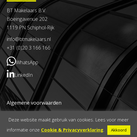
BT Makelaars B.V.
Boeingavenue 202
1119 PN Schiphol-Rijk
info@btmakelaars.nl
+31 (0)20 3 166 166
WhatsApp
LinkedIn
Algemene voorwaarden
Privacy- en cookieverklaring
Deze website maakt gebruik van cookies. Lees voor meer
informatie onze
Cookie & Privacyverklaring
.
Akkoord